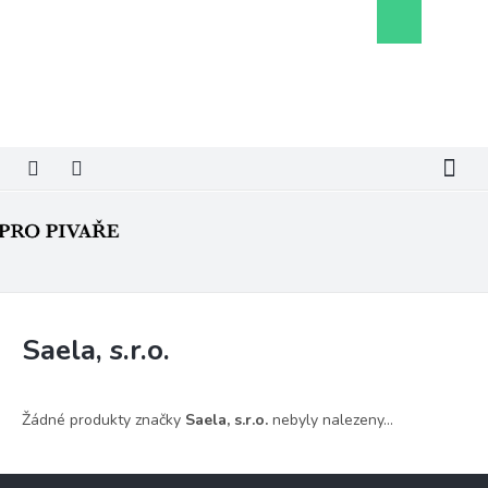
Přejít
Nákupní
na
košík
obsah
Saela, s.r.o.
Žádné produkty značky
Saela, s.r.o.
nebyly nalezeny...
Z