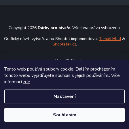
á
p
a
t
Copyright 2026
Dárky pro pivaře
. Všechna práva vyhrazena.
í
Grafický návrh vytvořil a na Shoptet implementoval
Tomáš Hlad
&
Shoptetak.cz
.
Vytvořil Shoptet
Tento web používá soubory cookie. Dalším procházením
tohoto webu vyjadřujete souhlas s jejich používáním.. Více
informací
zde
.
Nastavení
Souhlasím