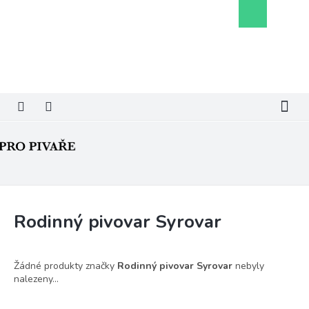
Přejít
Nákupní
na
košík
obsah
Rodinný pivovar Syrovar
Žádné produkty značky
Rodinný pivovar Syrovar
nebyly
nalezeny...