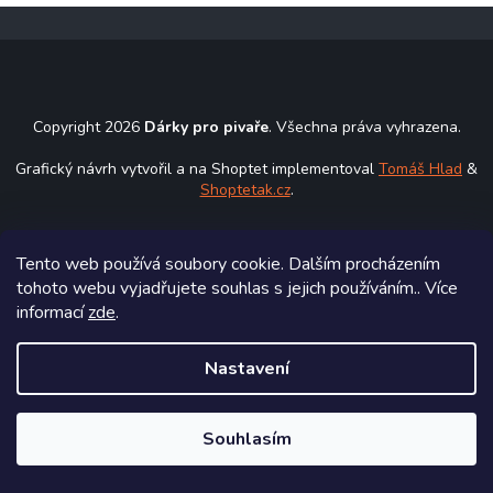
Z
á
p
a
t
Copyright 2026
Dárky pro pivaře
. Všechna práva vyhrazena.
í
Grafický návrh vytvořil a na Shoptet implementoval
Tomáš Hlad
&
Shoptetak.cz
.
Vytvořil Shoptet
Tento web používá soubory cookie. Dalším procházením
tohoto webu vyjadřujete souhlas s jejich používáním.. Více
informací
zde
.
Nastavení
Souhlasím