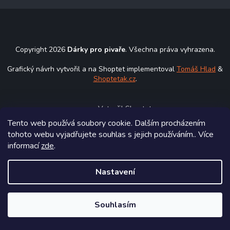
á
p
a
t
Copyright 2026
Dárky pro pivaře
. Všechna práva vyhrazena.
í
Grafický návrh vytvořil a na Shoptet implementoval
Tomáš Hlad
&
Shoptetak.cz
.
Vytvořil Shoptet
Tento web používá soubory cookie. Dalším procházením
tohoto webu vyjadřujete souhlas s jejich používáním.. Více
informací
zde
.
Nastavení
Souhlasím