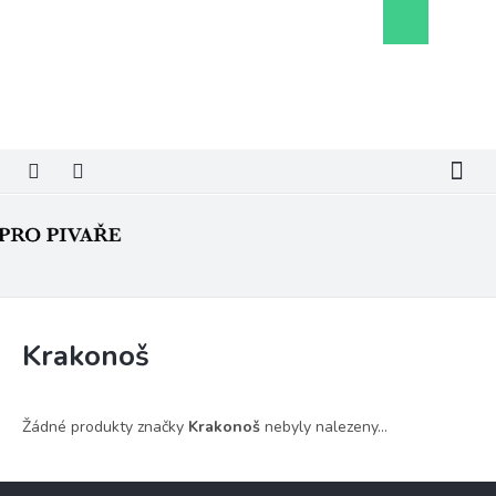
Přejít
Nákupní
na
košík
obsah
Krakonoš
Žádné produkty značky
Krakonoš
nebyly nalezeny...
Z