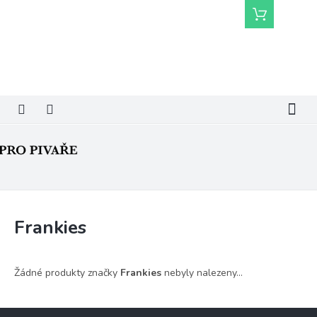
Přejít
Nákupní
na
košík
obsah
Frankies
Žádné produkty značky
Frankies
nebyly nalezeny...
Z