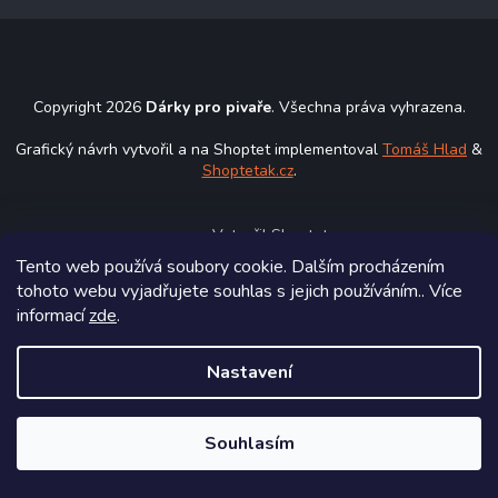
á
p
a
t
Copyright 2026
Dárky pro pivaře
. Všechna práva vyhrazena.
í
Grafický návrh vytvořil a na Shoptet implementoval
Tomáš Hlad
&
Shoptetak.cz
.
Vytvořil Shoptet
Tento web používá soubory cookie. Dalším procházením
tohoto webu vyjadřujete souhlas s jejich používáním.. Více
informací
zde
.
Nastavení
Souhlasím